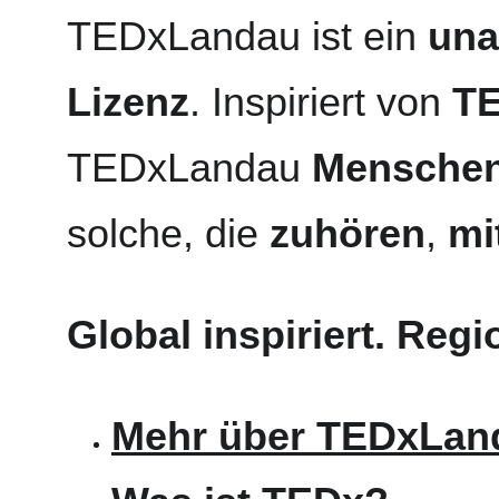
TEDxLandau ist ein 
una
Lizenz
. Inspiriert von 
T
TEDxLandau 
Mensche
solche, die 
zuhören
, 
mi
Global inspiriert. Regi
Mehr über TEDxLan