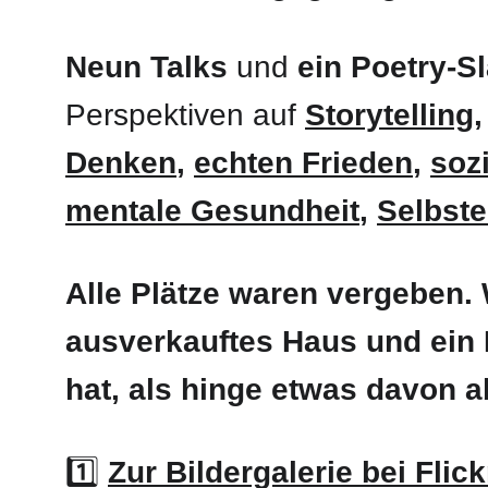
Neun Talks
 und 
ein Poetry-S
Perspektiven auf 
Storytelling
,
Denken
, 
echten Frieden
,
soz
mentale Gesundheit
, 
Selbst
Alle Plätze waren vergeben. 
ausverkauftes Haus und ein 
hat, als hinge etwas davon a
1️⃣ 
Zur Bildergalerie bei Flick