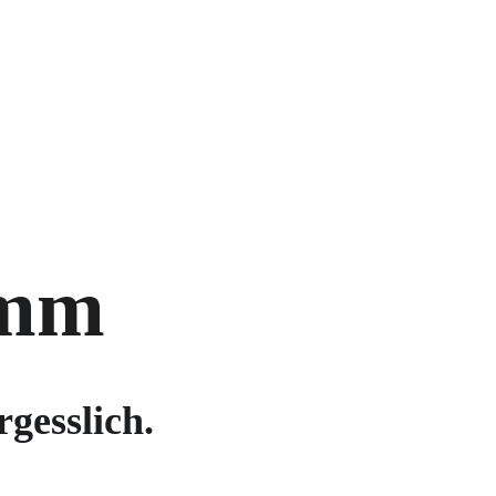
amm
gesslich.