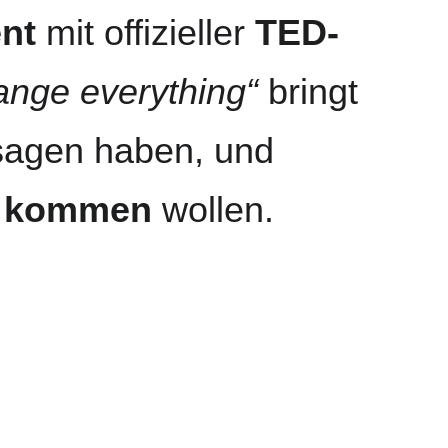
nt
 mit offizieller 
TED-
ange everything“
 bringt 
 sagen haben, und 
h kommen
 wollen.