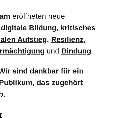
lam
 eröffneten neue 
 
digitale Bildung
, 
kritisches 
ialen Aufstieg
, 
Resilienz
, 
ermächtigung
und 
Bindung
.
Wir sind dankbar für ein 
Publikum, das zugehört 
b.
r