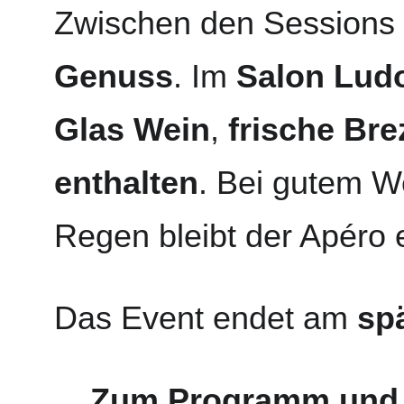
Zwischen den Sessions g
Genuss
. Im 
Salon Lud
Glas Wein
, 
frische Bre
enthalten
. Bei gutem We
Regen bleibt der Apéro 
Das Event endet am 
sp
Zum Programm und 