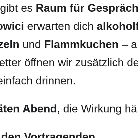
ibt es 
Raum für Gespräch
owici
 erwarten dich 
alkohol
zeln
 und 
Flammkuchen
 – a
tter öffnen wir zusätzlich d
einfach drinnen.
äten Abend
, die Wirkung häl
den Vortragenden