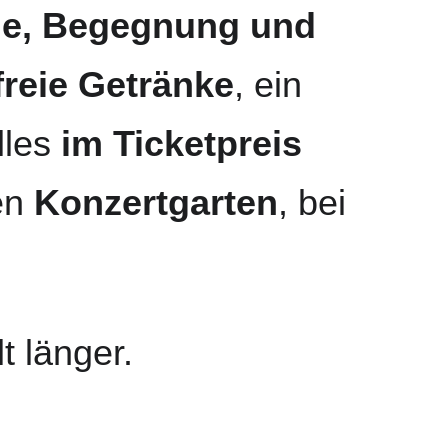
e, Begegnung und 
freie Getränke
, ein 
lles 
im Ticketpreis 
en 
Konzertgarten
, bei 
t länger.