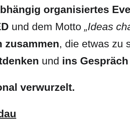
bhängig organisiertes Eve
ED
 und dem Motto 
„Ideas ch
n zusammen
, die etwas zu
tdenken
 und 
ins Gespräc
onal verwurzelt.
dau